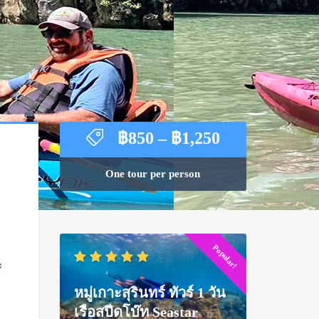
Price
฿
850
–
฿
1,250
range:
฿850
One tour per person
through
฿1,250
Popular!
ะ
หมู่เกาะสุรินทร์ ทัวร์ 1 วัน
เรือสปีดโบ๊ท Seastar