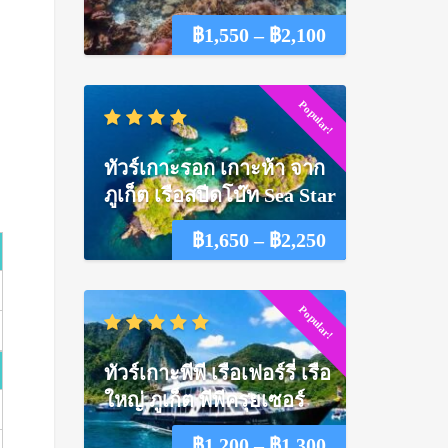
Price
฿
1,550
–
฿
2,100
range:
Popular!
฿1,550
through
ทัวร์เกาะรอก เกาะห้า จาก
฿2,100
ภูเก็ต เรือสปีดโบ๊ท Sea Star
Price
฿
1,650
–
฿
2,250
range:
Popular!
฿1,650
through
ทัวร์เกาะพีพี เรือเฟอร์รี่ เรือ
฿2,250
ใหญ่ ภูเก็ต พีพีครุยเซอร์
Price
฿
1,200
–
฿
1,300