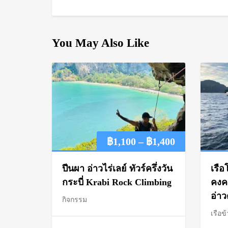
You May Also Like
Price
฿
1,100
–
฿
1,400
range:
ปีนผา อ่าวไร่เลย์ ทัวร์ครึ่งวัน
เรือ
฿1,100
กระบี่ Krabi Rock Climbing
คงคา
อ่า
กิจกรรม
through
เรือข้
฿1,400