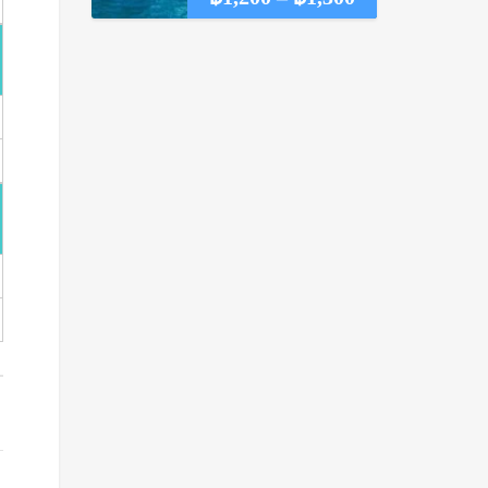
range:
฿1,200
through
฿1,300