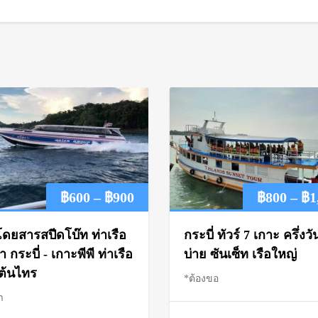
Price
฿
600
–
฿
900
฿
800
–
฿
1
range:
โดยสารสปีดโบ๊ท ท่าเรือ
กระบี่ ทัวร์ 7 เกาะ ครึ่งวั
฿600
 กระบี่ - เกาะพีพี ท่าเรือ
บ่าย ซันเซ็ท เรือใหญ่
วต้นไทร
*ต้องขอ
through
า
฿900