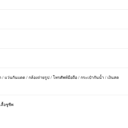
/ แว่นกันแดด / กล้องถ่ายรูป / โทรศัพท์มือถือ / กระเป๋ากันน้ำ / เงินสด
สื้อชูชีพ