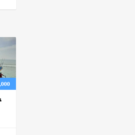
Price
,000
range:
น
฿800
through
฿1,000