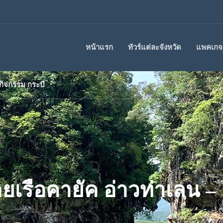
หน้าแรก
ทัวร์แต่ละจังหวัด
แพคเกจร
 กิจกรรม กระบี่
ายเรือคายัค อ่าวท่าเลน –