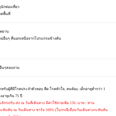
ุนักท่องเที่ยว
พื้นที่
ุทยาน
จ่ายอื่นๆ ที่นอกเหนือจากโปรแกรมข้างต้น
 อื่นๆสอบถาม
รับผู้ที่มีโรคประจำตัวหอบ หืด โรคหัวใจ, คนท้อง, เด็กอายุต่ำกว่า 1
งอายุเกิน 75 ปี
ิกรถรับ-ส่ง ณ วันที่เดินทาง มีค่าใช้จ่ายเพิ่ม 150.-บาท / ท่าน
ะทันหัน ณ วันเดินทาง ชาร์จ 100% (ในกรณีเลื่อนวันเดินทางกะทันหัน