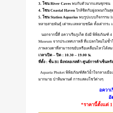
3. โซน River Caves
พบกับตัวนากแสนซุกซน
4. โซน Coastal Haven
ใกล้ชิดกับฝูงเพนกวินสุ
5. โซน Station Aquarius
พบรูปแบบกิจกรรม Inter
หลายสายพันธุ์ เต่าทะเลหลายชนิด ทั้งเต่ากระ เต
นอกจากนี้ที่ อควาเรียภูเก็ต ยังมี พิพิธภัณฑ์ 4 
Museum จากประเทศเกาหลี ที่แปลกใหม่ไม่ซ้ำ
ภาพลวงตาที่สามารถขยับหรือเคลื่อนไหวได้สมจ
เวลาเปิด – ปิด : 10.30 – 19.00 น.
ที่ตั้ง : ชั้น B1 ฝั่งฟลอเรสต้า ศูนย์การค้าเซ็นทรั
Aquaria Phuket พิพิธภัณฑ์สัตว์น้ำใจกลางเมืองภูเก
มากมาย ป่าหิมพานต์ การแสดงโชว์ต่างๆ
อควาเร
อั
*ราคานี้ตั้งแต