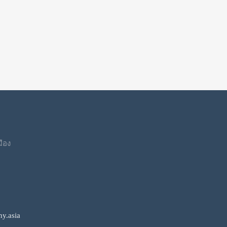
มือง
y.asia