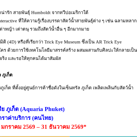
ดน่ารัก สายพันธุ์ Humboldt จากทวีปอเมริกาใต้
active ที่ให้ความรู้เรื่องบรรดาสัตว์น้ำสายพันธุ์ต่าง ๆ เช่น ฉลามหลาก
่าหญ้า เต่าตนุ รวมถึงสัตว์น้ำอื่น ๆ อีกมากมาย
มิติ (4D) หรือที่เรียกว่า Trick Eye Museum ซึ่งเป็น AR Trick Eye
ใคร ด้วยการใช้เทคโนโลยีมาสรรค์สร้าง ผสมผสานกับศิลปะให้กลายเป็น
ริง และรอให้ทุกคนได้มาสัมผัส
ล ภูเก็ต
็ต ที่ตั้งอยู่ศูนย์การค้าชื่อดังในเซ็นทรัล ภูเก็ต เพลิดเพลินกับสัตว์น้ำ
ีย ภูเก็ต (Aquaria Phuket)
ตราค่าบริการ (คนไทย)
่ 1 มกราคม 2569 – 31 ธันวาคม 2569*