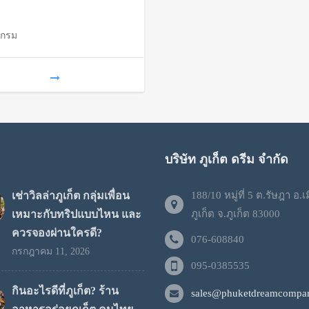
through
แกรม
฿1,500
บริษัท ภูเก็ต ดรีม จำกัด
เช่าวิลล่าภูเก็ต กลุ่มเพื่อน
188/10 หมู่ที่ 5 ต.รัษฎา อ.เ
เหมาะกับทริปแบบไหน และ
ภูเก็ต จ.ภูเก็ต 83000
ควรจองผ่านใครดี?
076-608840
กรกฎาคม 11, 2026
095-0385535
กินอะไรดีที่ภูเก็ต? ร้าน
sales@phuketdreamcompan