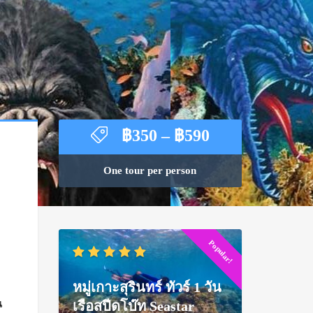
Price
฿
350
–
฿
590
range:
฿350
One tour per person
through
฿590
Popular!
หมู่เกาะสุรินทร์ ทัวร์ 1 วัน
เรือสปีดโบ๊ท Seastar
น