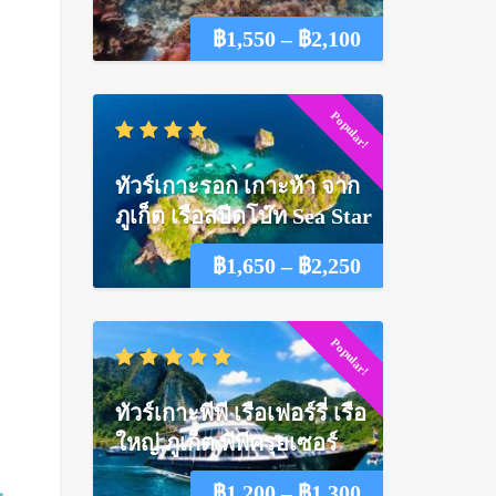
Price
฿
1,550
–
฿
2,100
range:
Popular!
฿1,550
through
ทัวร์เกาะรอก เกาะห้า จาก
฿2,100
ภูเก็ต เรือสปีดโบ๊ท Sea Star
Price
฿
1,650
–
฿
2,250
range:
Popular!
฿1,650
through
ทัวร์เกาะพีพี เรือเฟอร์รี่ เรือ
฿2,250
ใหญ่ ภูเก็ต พีพีครุยเซอร์
Price
฿
1,200
–
฿
1,300