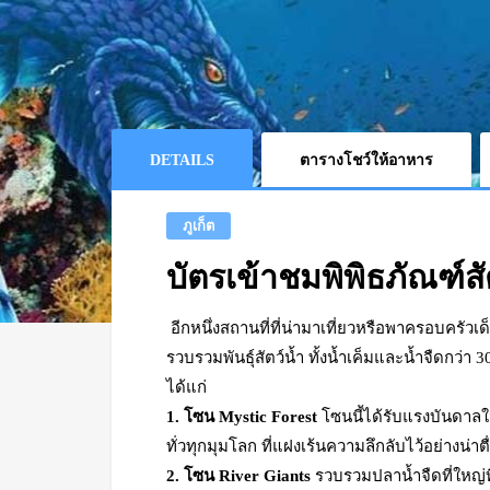
DETAILS
ตารางโชว์ให้อาหาร
ภูเก็ต
บัตรเข้าชมพิพิธภัณฑ์สั
อีกหนึ่งสถานที่ที่น่ามาเที่ยวหรือพาครอบครัวเ
รวบรวมพันธุ์สัตว์น้ำ ทั้งน้ำเค็มและน้ำจืดกว่า 
ได้แก่
1. โซน Mystic Forest
โซนนี้ได้รับแรงบันดาลใ
ทั่วทุกมุมโลก ที่แฝงเร้นความลึกลับไว้อย่างน่าต
2. โซน River Giants
รวบรวมปลาน้ำจืดที่ใหญ่