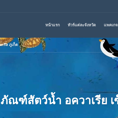
หน้าแรก
ทัวร์แต่ละจังหวัด
แพคเกจร
ทรัล ภูเก็ต
ธภัณฑ์สัตว์น้ำ อควาเรีย เซ