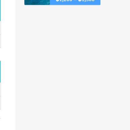
range:
฿1,200
through
฿1,300