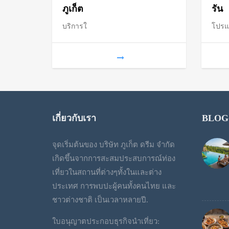
ภูเก็ต
รัน
฿19,000.
฿15,000.
บริการใ
โปร
เกี่ยวกับเรา
BLOG
จุดเริ่มต้นของ บริษัท ภูเก็ต ดรีม จำกัด
เกิดขึ้นจากการสะสมประสบการณ์ท่อง
เที่ยวในสถานที่ต่างๆทั้งในและต่าง
ประเทศ การพบปะผู้คนทั้งคนไทย และ
ชาวต่างชาติ เป็นเวลาหลายปี.
ใบอนุญาตประกอบธุรกิจนำเที่ยว: