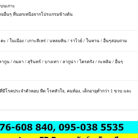
ายบนเกาะ
จ่ายอื่นๆ ที่นอกเหนือจากโปรแกรมข้างต้น
ตะ / ในเมือง / เกาะสิเหร่ / แหลมหิน / ราไวย์ / ในหาน / อื่นๆสอบถาม
กูน / กมลา / สุรินทร์ / บางเทา / ลากูน่า / ไตรตรัง / กะหลิม / อื่นๆ
ที่มีโรคประจำตัวหอบ หืด โรคหัวใจ, คนท้อง, เด็กอายุต่ำกว่า 1 ขวบ และ