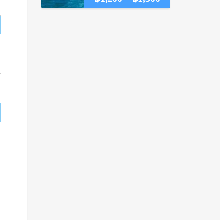
range:
฿1,200
through
฿1,300