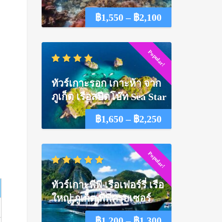
Price
฿
1,550
–
฿
2,100
ะ
range:
Popular!
฿1,550
through
ทัวร์เกาะรอก เกาะห้า จาก
฿2,100
ภูเก็ต เรือสปีดโบ๊ท Sea Star
Price
฿
1,650
–
฿
2,250
range:
Popular!
฿1,650
through
ทัวร์เกาะพีพี เรือเฟอร์รี่ เรือ
฿2,250
ใหญ่ ภูเก็ต พีพีครุยเซอร์
Price
฿
1,200
–
฿
1,300