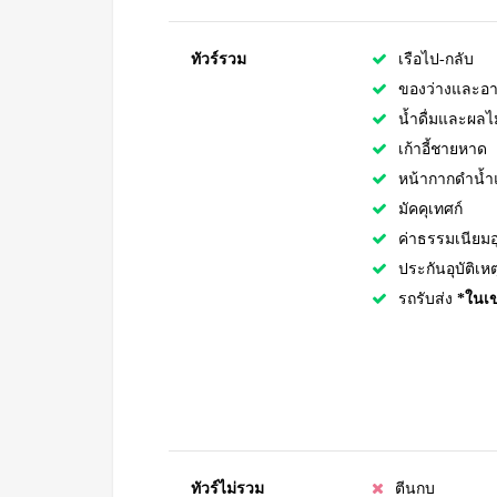
ทัวร์รวม
เรือไป-กลับ
ของว่างและอา
น้ำดื่มและผลไม
เก้าอี้ชายหาด
หน้ากากดำน้ำ
มัคคุเทศก์
ค่าธรรมเนียม
ประกันอุบัติเหต
รถรับส่ง
*ในเขต
ทัวร์ไม่รวม
ตีนกบ