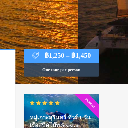
Price
฿
1,250
–
฿
1,450
range:
฿1,250
One tour per person
through
฿1,450
Popular!
หมู่เกาะสุรินทร์ ทัวร์ 1 วัน
เรือสปีดโบ๊ท Seastar