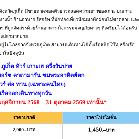
ของจังหวัดภูเก็ต มีชายหาดทอดตัวยาวตลอดความยาวของเกาะ บนเกาะ
างน้ำ ร้านอาหาร รีสอร์ท ที่นักท่องเที่ยวนิยมมาพักผ่อนไม่ขาดสาย แล
ๆ ที่ถูกจัดสรรด้วยร้านอาหาร กิจกรรมผจญภัยต่างๆ ที่เตรียมไว้ต้อนรับ
งฝูงปลามากมาย
ู่ไม่ไกลจากจังหวัดภูเก็ต สามารถเดินทางได้ทั้งเรือสปีดโบ๊ท หรือเรือ
ยวในปัจจุบัน
ูเก็ต ทัวร์ เกาะเฮ ครึ่งวันบ่าย
่งยอร์ช คาตามารัน ชมพระอาทิตย์ตก
วร์ ต่อ ท่าน (เฉพาะคนไทย)
เรือออกเดินทางทุกวัน
 1 พฤศจิกายน 2568 – 31 ตุลาคม 2569 เท่านั้น*
ราคาปรกติ
ราคาโปรโมชั่น
1,450
2,900.-บาท
.
–
บาท