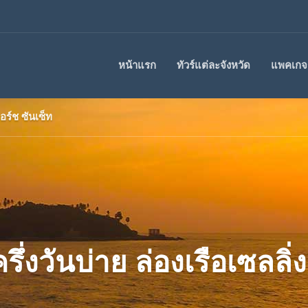
หน้าแรก
ทัวร์แต่ละจังหวัด
แพคเกจร
ยอร์ช ซันเซ็ท
ครึ่งวันบ่าย ล่องเรือเซลลิ่