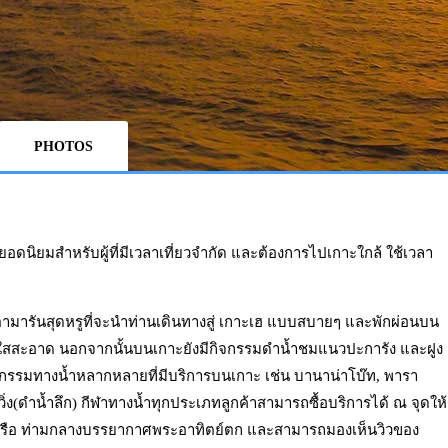
PHOTOS
วยอดนิยมสำหรับผู้ที่มีเวลาเที่ยวจำกัด และต้องการไปเกาะใกล้ ใช้เวลา
าตามารันสุดหรูที่จะนำท่านเดินทางสู่ เกาะเฮ แบบสบายๆ และพักผ่อนบน
ใสสะอาด นอกจากนั้นบนเกาะยังมีกิจกรรมดำน้ำชมแนวปะการัง และฝูง
กรรมทางน้ำหลากหลายที่มีบริการบนเกาะ เช่น บานาน่าโบ๊ท, พารา
ร์วิ่ง(ดำน้ำลึก) กีฬาทางน้ำทุกประเภทลูกค้าสามารถซื้อบริการได้ ณ จุดให้
นเรือ ท่ามกลางบรรยากาศพระอาทิตย์ตก และสามารถมองเห็นวิวของ