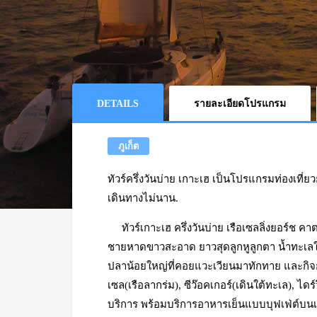
DETAILS
รายละเอียดโปรแกรม
ภูเก็ต
ทัวร์ครึ่งวันบ่าย เกาะเฮ เป็นโปรแกรมท่องเที่ย
เดินทางไม่นาน.
ทัวร์เกาะเฮ ครึ่งวันบ่าย เรือเซลลิ่งยอร์ช ค
ชายหาดขาวสะอาด ยาวสุดลูกหูลูกตา น้ำทะเล
ปลาน้อยใหญ่ที่คอยแวะเวียนมาทักทาย และกิจ
เซล(เรือลากร่ม), ซีว๊อคเกอร์(เดินใต้ทะเล), ได
บริการ พร้อมบริการอาหารเย็นแบบบุฟเฟ่ต์บ