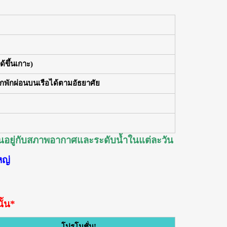
้ขึ้นเกาะ)
ืกพักผ่อนบนเรือได้ตามอัธยาศัย
้นอยู่กับสภาพอากาศและระดับน้ำในแต่ละวัน
หญ่
ั้น*
โปรโมชั่น!