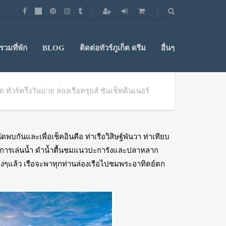
วมที่พัก
BLOG
ติดต่อทัวร์ภูเก็ต ดรีม
อื่นๆ
็ต ทัวร์ครึ่งวันบ่าย ล่องเรือครุยส์ ซันเซ็ทดินเนอร์
บกันและเพื่อเช็คอินคือ ท่าเรือวิสิษฐ์พันวา ท่าเทียบ
ุกกับการเล่นน้ำ ดำน้ำตื้นชมแนวปะการังและปลาหลาก
างๆแล้ว เรือจะพาทุกท่านล่องเรือไปชมพระอาทิตย์ตก