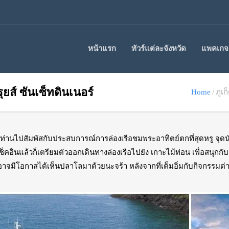
หน้าแรก
ทัวร์แต่ละจังหวัด
แพคเกจร
ครุยส์ ซันเซ็ทดินเนอร์
Home
ภูเก
กท่านไปสัมพัสกับประสบการณ์การล่องเรือชมพระอาทิตย์ตกที่สุดหรู จุดนัดพ
กเช็คอินแล้วก็เตรียมตัวออกเดินทางล่องเรือไปยัง เกาะไม้ท่อน เพื่อสน
าจมีโอกาสได้เห็นปลาโลมาด้วยนะจร้า หลังจากที่เต็มอิ่มกับกิจกรรมต่