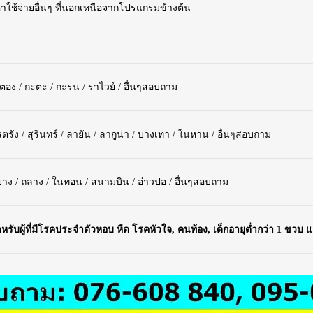
ค่าใช้จ่ายอื่นๆ ที่นอกเหนือจากโปรแกรมข้างต้น
าตอง / กะตะ / กะรน / ราไวย์ / อื่นๆสอบถาม
ตรัง / สุรินทร์ / ลายัน / ลากูน่า / บางเทา / ในหาน / อื่นๆสอบถาม
ยาง / ถลาง / ในทอน / สนามบิน / อ่าวปอ / อื่นๆสอบถาม
ับผู้ที่มีโรคประจำตัวหอบ หืด โรคหัวใจ, คนท้อง, เด็กอายุต่ำกว่า 1 ขวบ และ