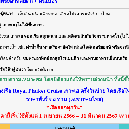
มพระอาทิตย์ตก + ดินเนอร์
ษฐ์พันวา
– เช็คอิน พร้อมฟังรายละเอียดโปรแกรมทัวร์จากไกด์
ู่
เกาะเฮ (ไม่ได้ขึ้นเกาะ)
บริเวณ เกาะเฮ จอดเรือ สนุกสนานและเพลิดเพลินกับกิจกรรมทางน้ำ (ไม่ได
รมทางน้ำ เช่น
ดำน้ำตื้น พายเรือคายัคใส เล่นสไลด์เดอร์ยอกษ์ หรือจะเล
พร้อมสำหรับ
ชมพระอาทิตย์ตกสุดโรแมนติก และทานอาหารเย็นบนเรือ
รือวิสิษฐ์พันวา
โดยสวัสดิภาพ
ความเหมาะสม โดยมิต้องแจ้งให้ทราบล่วงหน้า ทั้งนี้ขึ
องเรือ Royal Phuket Cruise เกาะเฮ ครึ่งวันบ่าย โดยเรือใ
ราคาทัวร์ ต่อ ท่าน (เฉพาะคนไทย)
*เรือออกทุกวัน*
คานี้เริ่มใช้ตั้งแต่ 1 เมษายน 2566 – 31 มีนาคม 2567 เท่าน
ราคาปรกติ