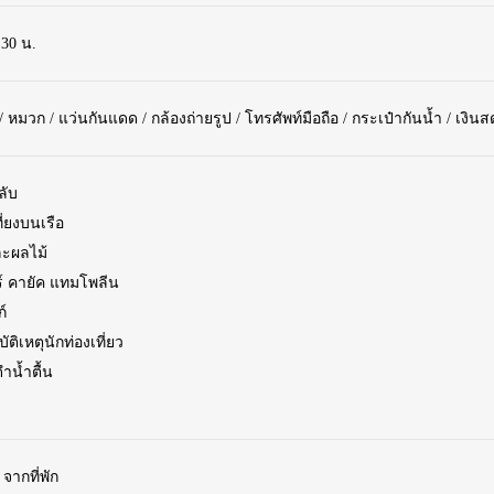
30 น.
 หมวก / แว่นกันแดด / กล้องถ่ายรูป / โทรศัพท์มือถือ / กระเป๋ากันน้ำ / เงินส
ลับ
่ยงบนเรือ
ละผลไม้
์ คายัค แทมโพลีน
ก์
ัติเหตุนักท่องเที่ยว
ำน้ำตื้น
 จากที่พัก