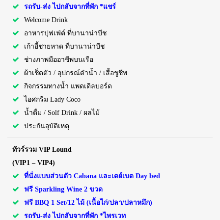
รถรับ-ส่ง ไปกลับจากที่พัก *แชร์
Welcome Drink
อาหารปุฟเฟ่ต์ ที่บานาน่าบีช
เก้าอี้ชายหาด ที่บานาน่าบีช
ช่างภาพมืออาชีพบนเรือ
ผ้าเช็ดตัว / อุปกรณ์ดำน้ำ / เสื้อชูชีพ
กิจกรรมทางน้ำ แพดเดิลบอร์ด
ไอศกรีม Lady Coco
น้ำดื่ม / Solf Drink / ผลไม้
ประกันอุบัติเหตุ
ทัวร์รวม VIP Lound
(VIP1 – VIP4)
ที่นั่งแบบส่วนตัว Cabana และเดย์เบด Day bed
ฟรี Sparkling Wine 2 ขวด
ฟรี BBQ 1 Set/12 ไม้ (เนื้อไก่/ปลา/ปลาหมึก)
รถรับ-ส่ง ไปกลับจากที่พัก *ไพรเวท