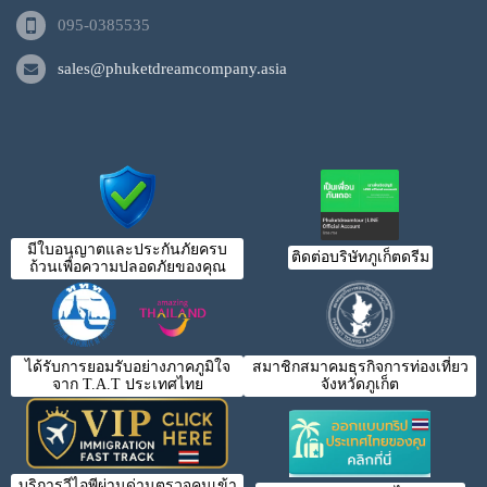
095-0385535
sales@phuketdreamcompany.asia
มีใบอนุญาตและประกันภัยครบ
ติดต่อบริษัทภูเก็ตดรีม
ถ้วนเพื่อความปลอดภัยของคุณ
ได้รับการยอมรับอย่างภาคภูมิใจ
สมาชิกสมาคมธุรกิจการท่องเที่ยว
จาก T.A.T ประเทศไทย
จังหวัดภูเก็ต
บริการวีไอพีผ่านด่านตรวจคนเข้า