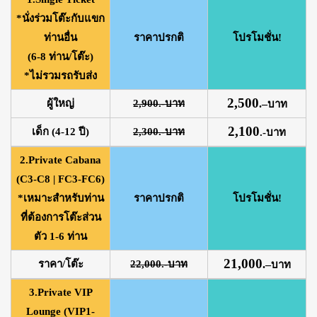
*นั่งร่วมโต๊ะกับแขก
ท่านอื่น
ราคาปรกติ
โปรโมชั่น!
(6-8 ท่าน/โต๊ะ)
*ไม่รวมรถรับส่ง
2,500
ผู้ใหญ่
2,900.-บาท
.
–
บาท
2,100
เด็ก (4-12 ปี)
2,300.-บาท
.-บาท
2.Private Cabana
(C3-C8 | FC3-FC6)
*เหมาะสำหรับท่าน
ราคาปรกติ
โปรโมชั่น!
ที่ต้องการโต๊ะส่วน
ตัว 1-6 ท่าน
21,000
ราคา/โต๊ะ
22,000.-บาท
.
–
บาท
3.Private VIP
Lounge (VIP1-