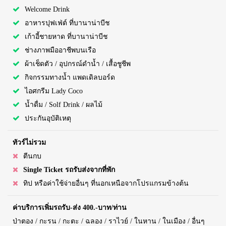
Welcome Drink
อาหารปุฟเฟ่ต์ ที่บานาน่าบีช
เก้าอี้ชายหาด ที่บานาน่าบีช
ช่างภาพมืออาชีพบนเรือ
ผ้าเช็ดตัว / อุปกรณ์ดำน้ำ / เสื้อชูชีพ
กิจกรรมทางน้ำ แพดเดิลบอร์ด
ไอศกรีม Lady Coco
น้ำดื่ม / Solf Drink / ผลไม้
ประกันอุบัติเหตุ
ทัวร์ไม่รวม
ตีนกบ
Single Ticket รถรับส่งจากที่พัก
ทิป หรือค่าใช้จ่ายอื่นๆ ที่นอกเหนือจากโปรแกรมข้างต้น
ค่าบริการเพิ่มรถรับ-ส่ง 400.-บาท/ท่าน
ป่าตอง / กะรน / กะตะ / ฉลอง / ราไวย์ / ในหาน / ในเมือง / อื่นๆ