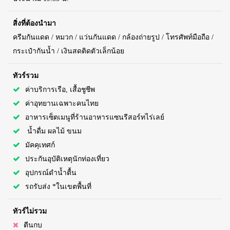
สิ่งที่ต้องนำมา
ครีมกันแดด / หมวก / แว่นกันแดด / กล้องถ่ายรูป / โทรศัพท์มือถือ /
กระเป๋ากันน้ำ / เงินสดติดตัวเล็กน้อย
ทัวร์รวม
ค่าบริการเรือ, เสื้อชูชีพ
ค่าอุทยานเฉพาะคนไทย
อาหารเซ็ตเมนูที่ร้านอาหารแซนรีสอร์ทไร่เลย์
น้ำดื่ม ผลไม้ ขนม
มัคคุเทศก์
ประกันอุบัติเหตุนักท่องเที่ยว
อุปกรณ์ดำน้ำตื้น
รถรับส่ง *ในเขตพื้นที่
ทัวร์ไม่รวม
ตีนกบ