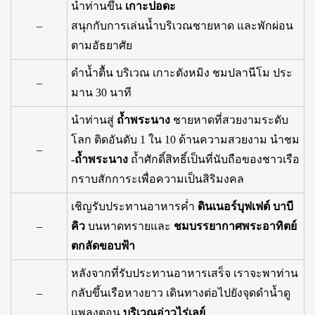
นำท่านขึ้น
เกาะปอดะ
–
สนุกกับการเล่นน้ำบริเวณชายหาด และพักผ่อน
ตามอัธยาศัย
ดำนํ้าตื้น บริเวณ เกาะตังหมิง ชมปลานีโม ประ
–
มาน 30 นาที
นำท่านสู่
ถ้ำพระนาง
ชายหาดที่สวยงามระดับ
โลก ติดอันดับ 1 ใน 10 ด้านความสวยงาม นำชม
–
-ถ้ำพระนาง
ถ้ำศักดิ์สิทธิ์เป็นที่นับถือของชาวเรือ
กราบสักการะเพื่อความเป็นสิริมงคล
เชิญรับประทานอาหารค่ำ
ดินเนอร์บุฟเฟต์ บาบี
–
คิว
บนหาดทรายและ
ชมบรรยากาศพระอาทิตย์
ตกลัดขอบฟ้า
หลังจากที่รับประทานอาหารเสร็จ เราจะพาท่าน
–
กลับขึ้นเรือหางยาว เดินทางต่อไปยังจุดดำนํ้าดู
แพลงตอน
บริเวณอ่าวไร่เลย์