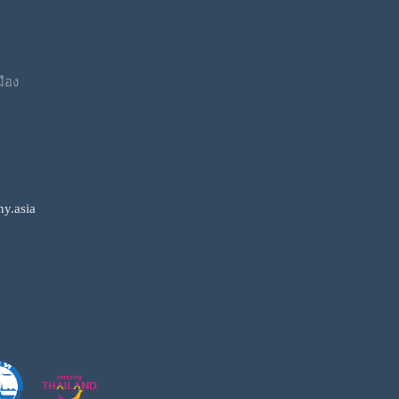
มือง
y.asia