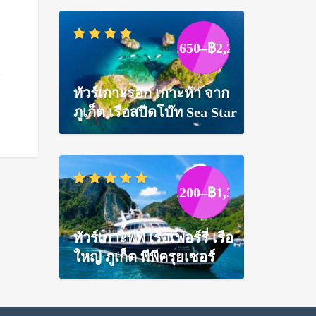
Price
฿
1,650
–
฿
2,250
range:
฿1,650
through
ทัวร์เกาะรอก เกาะห้า จาก
฿2,250
ภูเก็ต เรือสปีดโบ๊ท Sea Star
Price
฿
1,200
–
฿
1,300
range:
฿1,200
through
ทัวร์เกาะพีพี เรือเฟอร์รี่ เรือ
฿1,300
ใหญ่ ภูเก็ต พีพีครุยเซอร์