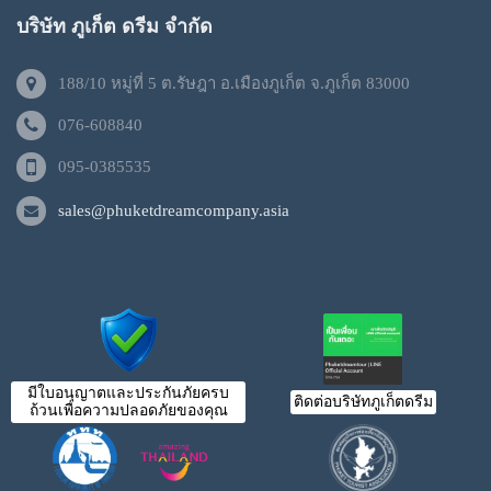
บริษัท ภูเก็ต ดรีม จำกัด
188/10 หมู่ที่ 5 ต.รัษฎา อ.เมืองภูเก็ต จ.ภูเก็ต 83000
076-608840
095-0385535
sales@phuketdreamcompany.asia
มีใบอนุญาตและประกันภัยครบ
ติดต่อบริษัทภูเก็ตดรีม
ถ้วนเพื่อความปลอดภัยของคุณ