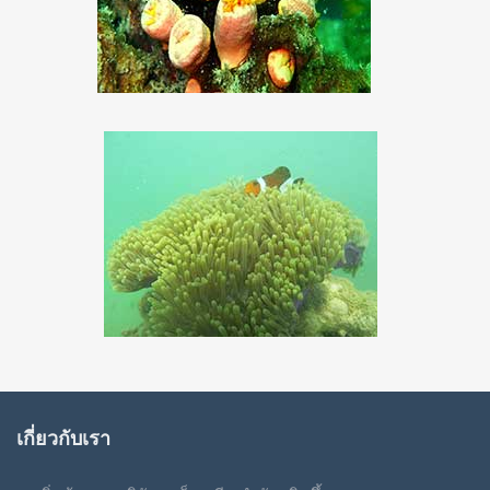
เกี่ยวกับเรา