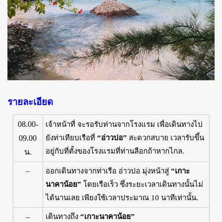
รายละเอียด
08.00-
เจ้าหน้าที่ จะรอรับท่านจากโรงแรม เพื่อเดินทางไป
09.00
ยังท่าเทียบเรือที่
“อ่าวปอ”
สะดวกสบาย เวลารับขึ้น
อยู่กับที่ตั้งของโรงแรมที่ท่านลือกถ้าหากไกล.
น.
–
ออกเดินทางจากท่าเรือ อ่าวปอ มุ่งหน้าสู่
“เกาะ
นาคาน้อย”
โดยเรือเร็ว ซึ่งระยะเวลาเดินทางนั้นไม่
ได้นานเลย เพียงใช้เวลาประมาณ 10 นาทีเท่านั้น.
–
เดินทางถึง
“เกาะนาคาน้อย”