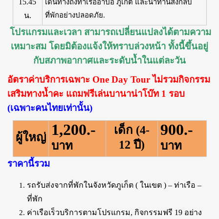
15.45
เดินทางถึงท่าเรืออ่าปอ ภูเก็ต และนำท่านส่งกลับ
น.
ที่พักอย่างปลอดภัย.
โปรแกรมและเวลา สามารถเปลี่ยนแปลงได้ตามความ
เหมาะสม โดยมิต้องแจ้งให้ทราบล่วงหน้า ทั้งนี้ขึ้นอยู่
กับสภาพอากาศและระดับน้ำในแต่ละวัน
อัตราค่าบริการเฉพาะ One Day Tour ไม่รวมกิจกรรม
เสริมทางน้ำคะ แถมฟรีเล่นบานาน่าโบ๊ท 1 รอบ
(เฉพาะคนไทยเท่านั้น)
1,200.-
900.-
เด็ก (4-
ผู้ใหญ่
12 ปี)
บาท
บาท
ราคานี้รวม
รถรับส่งจากที่พักในจังหวัดภูเก็ต ( ในเขต ) – ท่าเรือ –
ที่พัก
ค่าเรือเร็วบริการตามโปรแกรม, กิจกรรมฟรี 19 อย่าง