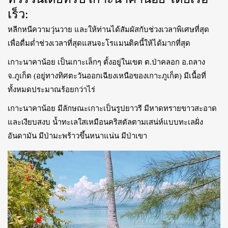
เร็ว:
หลีกหนีความวุ่นวาย และให้ท่านได้สัมผัสกับช่วงเวลาพิเศษที่สุด
เพื่อดื่มด่ำช่วงเวลาที่สุดแสนจะโรแมนติคนี้ให้ได้มากที่สุด
เกาะนาคาน้อย เป็นเกาะเล็กๆ ตั้งอยู่ในเขต ต.ป่าคลอก อ.ถลาง
จ.ภูเก็ต (อยู่ทางทิศตะวันออกเฉียงเหนือของเกาะภูเก็ต) มีเนื้อที่
ทั้งหมดประมาณร้อยกว่าไร่
เกาะนาคาน้อย มีลักษณะเกาะเป็นรูปยาวรี มีหาดทรายขาวสะอาด
และเงียบสงบ น้ำทะเลใสเหมือนคริสตัลตามเสน่ห์แบบทะเลฝั่ง
อันดามัน มีป่ามะพร้าวขึ้นหนาแน่น มีป่าเขา