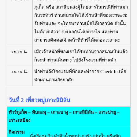
ภูเก็ต หรือ สถานีขนส่งผู้โดยสารในกรณีที่ท่านมา
กับรถทัวร์ ท่านสบายใจได้เจ้าหน้าที่ของเราจะรอ
รับท่านและ จะโทรหาท่านเมื่อได้เวลานัด ดังนั้น
ไม่ต้องกลัวว่า จะเจอกันได้อย่างไร และท่าน
สามารถติดต่อเจ้าหน้าที่ทัวร์ได้ตลอดเวลาคะ
xx.xx น.
เมื่อเจ้าหน้าที่ของเราได้รับท่านจากสนามบินแล้ว
ก็จะนำท่านเดินทาง ไปยังโรงแรมที่ท่านพัก
xx.xx น.
นำท่านถึงโรงแรมที่พักและทำการ Check In เพื่อ
พักผ่อนตามอัธยาศัย
วันที่ 2 เที่ยวหมู่เกาะสิมิลัน
ทัวร์ภูเก็ต – ทับละมุ – เกาะบางู – เกาะสิมิลัน – เกาะปายู –
เกาะเหมียง
กิจกรรม
นั่งเรือชมวิว ดำผิวน้ำชมปะการัง เล่นน้ำ หรือพัก