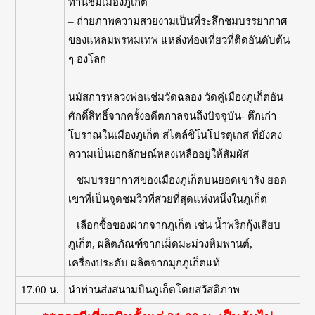
ท่านชมเมืองภูเก็ต
– ถ่ายภาพความสวยงามเป็นที่ระลึกชมบรรยากาศ
ของแหลมพรหมเทพ แหล่งท่องเที่ยวที่ติดอันดับต้น
ๆ องโลก
–
นมัสการหลวงพ่อแช่มวัดฉลอง วัดคู่เมืองภูเก็ตอัน
ศักดิ์สิทธิ์จากครั้งอดีตกาลจนถึงปัจจุบัน- ตึกเก่า
โบราณในเมืองภูเก็ต สไตล์ชิโนโปรตุเกส ที่ยังคง
ความเป็นเอกลักษณ์หลงเหลืออยู่ให้สัมผัส
– ชมบรรยากาศของเมืองภูเก็ตบนยอดเขารัง ยอด
เขาที่เป็นจุดชมวิวที่สวยที่สุดแห่งหนึ่งในภูเก็ต
– เลือกซื้อของฝากจากภูเก็ต เช่น น้ำพริกกุ้งเสียบ
ภูเก็ต, ผลิตภัณฑ์จากเม็ดมะม่วงหิมพานต์,
เครื่องประดับ ผลิตจากมุกภูเก็ตแท้
17.00 น.
นำท่านส่งสนามบินภูเก็ตโดยสวัสดิภาพ