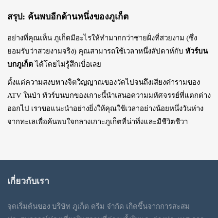
สรุป: ค้นพบอีกด้านหนึ่งของภูเก็ต
อย่างที่คุณเห็น ภูเก็ตมีอะไรให้ทำมากกว่าชายฝั่งที่สวยงาม (ซึ่ง
ยอมรับว่าสวยงามจริง) คุณสามารถใช้เวลาหนึ่งสัปดาห์กับ
ทัวร์บน
บกภูเก็ต
ได้โดยไม่รู้สึกเบื่อเลย
ตั้งแต่ความสงบทางจิตวิญญาณของวัดไปจนถึงเสียงคำรามของ
ATV ในป่า ทัวร์บนบกของเกาะนี้นำเสนอความมหัศจรรย์ที่แตกต่าง
ออกไป เราขอแนะนำอย่างยิ่งให้คุณใช้เวลาอย่างน้อยหนึ่งวันห่าง
จากทะเลเพื่อค้นพบใจกลางเกาะภูเก็ตที่น่าทึ่งและมีชีวิตชีวา
เกี่ยวกับเรา
จุดเริ่มต้นของ บริษัท ภูเก็ต ดรีม จำกัด เกิดขึ้นจากการสะสม