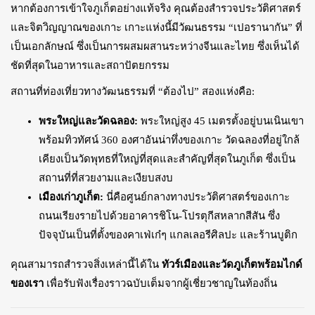
หากต้องการเข้าใจภูเก็ตอย่างแท้จริง คุณต้องสำรวจประวัติศาสตร์
และจิตวิญญาณของเกาะ เกาะแห่งนี้มีวัฒนธรรม “เปอรานากัน” ที่
เป็นเอกลักษณ์ ซึ่งเป็นการผสมผสานระหว่างจีนและไทย ซึ่งเห็นได้
ชัดที่สุดในอาหารและสถาปัตยกรรม
สถานที่ท่องเที่ยวทางวัฒนธรรมที่ “ต้องไป” สองแห่งคือ:
พระใหญ่และวัดฉลอง:
พระใหญ่สูง 45 เมตรตั้งอยู่บนเนินเขา
พร้อมทิวทัศน์ 360 องศาอันน่าทึ่งของเกาะ วัดฉลองที่อยู่ใกล้
เคียงเป็นวัดพุทธที่ใหญ่ที่สุดและสำคัญที่สุดในภูเก็ต ซึ่งเป็น
สถานที่ที่สวยงามและเงียบสงบ
เมืองเก่าภูเก็ต:
นี่คือศูนย์กลางทางประวัติศาสตร์ของเกาะ
ถนนเรียงรายไปด้วยอาคารชิโน-โปรตุกีสหลากสีสัน ซึ่ง
ปัจจุบันเป็นที่ตั้งของคาเฟ่เก๋ๆ แกลเลอรีศิลปะ และร้านบูติก
คุณสามารถสำรวจสิ่งเหล่านี้ได้ใน
ทัวร์เมืองและวัดภูเก็ตพร้อมไกด์
ของเรา
เพื่อรับฟังเรื่องราวฉบับเต็มจากผู้เชี่ยวชาญในท้องถิ่น