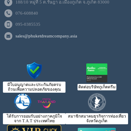
188/10 หมู่ที่ 5 ต.รัษฎา อ.เมืองภูเก็ต จ.ภูเก็ต 83000
076-608840
095-0385535
sales@phuketdreamcompany.asia
มีใบอนุญาตและประกันภัยครบ
ติดต่อบริษัทภูเก็ตดรีม
ถ้วนเพื่อความปลอดภัยของคุณ
ได้รับการยอมรับอย่างภาคภูมิใจ
สมาชิกสมาคมธุรกิจการท่องเที่ยว
จาก T.A.T ประเทศไทย
จังหวัดภูเก็ต