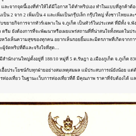
ก็ต และจากจุดนี้เองที่ทำให้ได้มีโอกาส ได้ทำทริปเอง ทำในแบบที่ลูกค้าต้
 2 จาก 2 เพิ่มเป็น 4 และเพิ่มเป็นกรุ๊ปเล็ก กรุ๊ปใหญ่ ทั้งชาวไทยและชาวต
ขยับขยายกิจการจากทัวร์เฉพาะใน จ.ภูเก็ต เป็นทัวร์ในประเทศ ที่มีทั้ง จ.พั
รีม ยังต้องการที่จะพัฒนาหรือเผยแพร่สถานที่ที่น่าสนใจทั้งหมดในประเทศ
หวังเห็นความสุขของทุกคน อยากเห็นรอยยิ้มและมิตรภาพที่เกิดจากการท่อง
ผู้จัดทริปที่ดีและจริงใจที่สุด…
มีสำนักงานใหญ่ตั้งอยู่ที่ 188/10 หมู่ที่ 5 ต.รัษฎา อ.เมืองภูเก็ต จ.ภูเก็ต 8
เอื้อประโยชน์กับทุกฝ่ายอย่างสมเหตุสมผล แม้ประสบการณ์ยังน้อย แต่ด้วย
่องเที่ยว ในฐานะเว็บการท่องเที่ยวที่ดี มีคุณภาพ ราคาที่จับต้องได้ แ