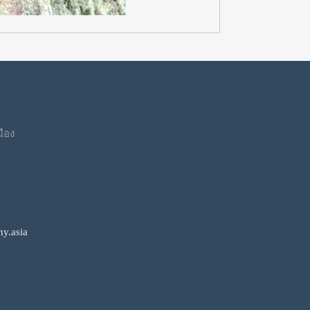
มือง
y.asia