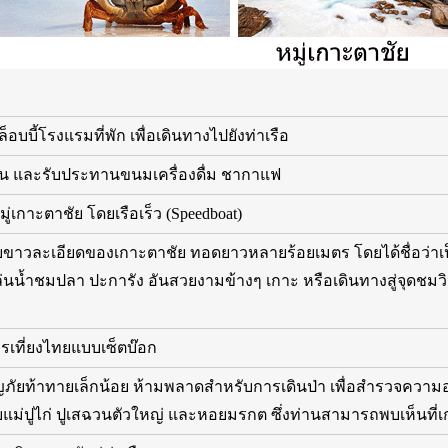
อบบี้โรงแรมที่พัก เพื่อเดินทางไปยังท่าเรือ
คอิน และรับประทานขนมเครื่องดื่ม ชากาแฟ
ู่เกาะตาชัย โดยเรือเร็ว (Speedboat)
ขาวละเอียดของเกาะตาชัย ทอดยาวหลายร้อยเมตร โดยได้ชื่อว่าเป
่นน้ำชมปลา ปะการัง อันสวยงามข้างๆ เกาะ หรือเดินทางสู่จุดชมว
รเที่ยงไทยแบบเซ็ตบ๊อก
ัยท้าทายเล็กน้อย ห้ามพลาดสำหรับการเดินป่า เพื่อสำรวจความอุด
แม่ปูไก่ ปูเสฉวนตัวใหญ่ และหอยมรกต ซึ่งท่านสามารถพบเห็นที่เ