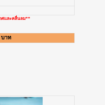
กาศและคลื่นลม**
0 บาท