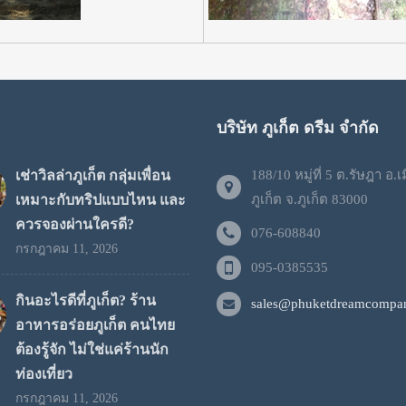
บริษัท ภูเก็ต ดรีม จำกัด
เช่าวิลล่าภูเก็ต กลุ่มเพื่อน
188/10 หมู่ที่ 5 ต.รัษฎา อ.เ
เหมาะกับทริปแบบไหน และ
ภูเก็ต จ.ภูเก็ต 83000
ควรจองผ่านใครดี?
076-608840
กรกฎาคม 11, 2026
095-0385535
กินอะไรดีที่ภูเก็ต? ร้าน
sales@phuketdreamcompan
อาหารอร่อยภูเก็ต คนไทย
ต้องรู้จัก ไม่ใช่แค่ร้านนัก
ท่องเที่ยว
กรกฎาคม 11, 2026