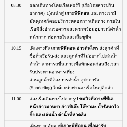
08.30
ออกเดินทางโดยเรือเฟอร์รี่ (เรือโดยสารปรับ
อากาศ) มุ่งหน้าสู่
เกาะพีพีดอน
และทางเรามี
มัคคุเทศก์คอยบริการตลอดการเดินทาง ภายใน
เรือมีสิ่งอำนวยความสะดวกพร้อมอุปกรณ์ดำน้ำ
หน้ากาก ท่อหายใจและเสื้อชูชีพ
10.15
เดินทางถึง
เกาะพีพีดอน อ่าวต้นไทร
ส่งลูกค้าที่
ซื้อตั๋วเรือรับ-ส่ง และลูกค้าที่ไม่อยากไปเล่นน้ำ
ดำน้ำ สามารถขึ้นเกาะเพื่อพักผ่อนก่อนถึงเวลา
รับประทานอาหารเที่ยง
ส่วนลูกค้าที่ต้องการดำน้ำ ดูปะการัง
(Snorkeling) ไกด์จะนำท่านลงเรือใหญ่อีกลำ
11.00
ล่องเรือเดินทางไปถ่ายรูป
ชมวิวที่เกาะพีพีเล
หน้าอ่าวมาหยา อ่าวปิเล๊ะ โล๊ซามะ ถ้ำรังนกไว
กิ้ง และเล่นน้ำ ดำน้ำที่หาดลิง
เดินทางกลับมาที่
เกาะพีพีดอน เพื่อมารับ