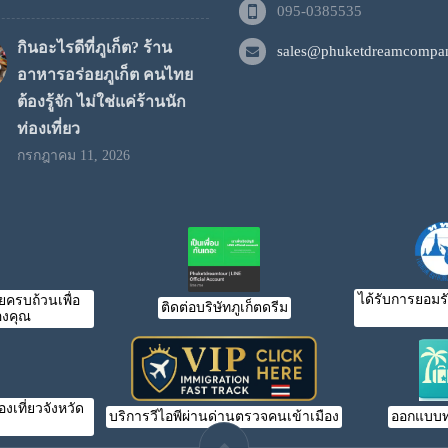
095-0385535
กินอะไรดีที่ภูเก็ต? ร้าน
sales@phuketdreamcompan
อาหารอร่อยภูเก็ต คนไทย
ต้องรู้จัก ไม่ใช่แค่ร้านนัก
ท่องเที่ยว
กรกฎาคม 11, 2026
ได้รับการยอมร
ครบถ้วนเพื่อ
ติดต่อบริษัทภูเก็ตดรีม
งคุณ
เที่ยวจังหวัด
บริการวีไอพีผ่านด่านตรวจคนเข้าเมือง
ออกแบบท