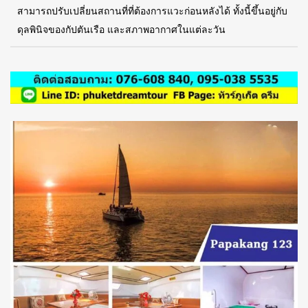
สามารถปรับเปลี่ยนสถานที่ที่ต้องการแวะก่อนหลังได้ ทั้งนี้ขึ้นอยู่กับ
ดุลพินิจของกัปตันเรือ และสภาพอากาศในแต่ละวัน