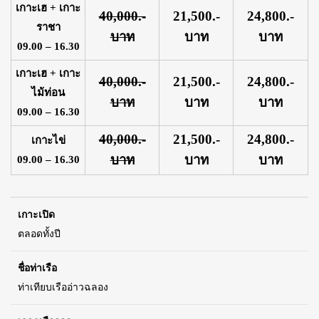
เกาะเฮ + เกาะ
40,000.-
21,500.-
24,800.-
ราชา
บาท
บาท
บาท
09.00 – 16.30
เกาะเฮ + เกาะ
40,000.-
21,500.-
24,800.-
ไม้ท่อน
บาท
บาท
บาท
09.00 – 16.30
40,000.-
21,500.-
24,800.-
เกาะไข่
บาท
บาท
บาท
09.00 – 16.30
เกาะเปิด
ตลอดทั้งปี
ชื่อท่าเรือ
ท่าเทียบเรืออ่าวฉลอง