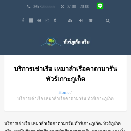
095-0385535
07.00 - 20.00
บริการเช่าเรือ เหมาลำเรือคาตามารัน
ทัวร์เกาะภูเก็ต
Home
บริการเช่าเรือ เหมาลำเรือคาตามารัน ทัวร์เกาะภูเก็ต
บริการเช่าเรือ เหมาลำเรือคาตามารัน ทัวร์เกาะภูเก็ต. ทัวร์ภูเก็ต