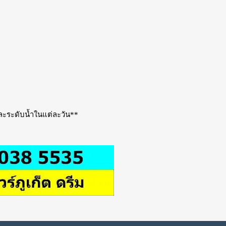
ละระดับน้ำในแต่ละวัน**