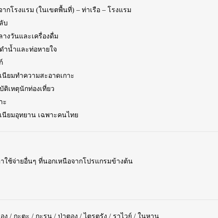
จากโรงแรม (ในเขตพื้นที่) – ท่าเรือ – โรงแรม
ลับ
างวันและเครื่องดื่ม
ดำน้ำและท่อหายใจ
ก์
มเนียมทำความสะอาดเกาะ
ัติเหตุนักท่องเที่ยว
กาะ
เนียมอุทยาน เฉพาะคนไทย
ค่าใช้จ่ายอื่นๆ ที่นอกเหนือจากโปรแกรมข้างต้น
อง / กะตะ / กะรน / ป่าตอง / ไตรตรัง / ราไวย์ / ในหาน