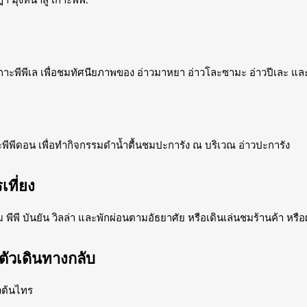
มุ่งหน้าสู่ เกาะพีพี.
 เกาะพีพีเล เพื่อชมทัศนียภาพของ อ่าวมาหยา อ่าวโละซามะ อ่าวปีเละ และ
กาะพีพีดอน เพื่อทำกิจกรรมดำน้ำตื้นชมปะการัง ณ บริเวณ อ่าวปะการัง
เที่ยง
ีพี บันยัน วิลล่า และพักผ่อนตามอัธยาศัย หรือเดินเล่นชมร้านค้า หรื
มตัวเดินทางกลับ
าวต้นไทร