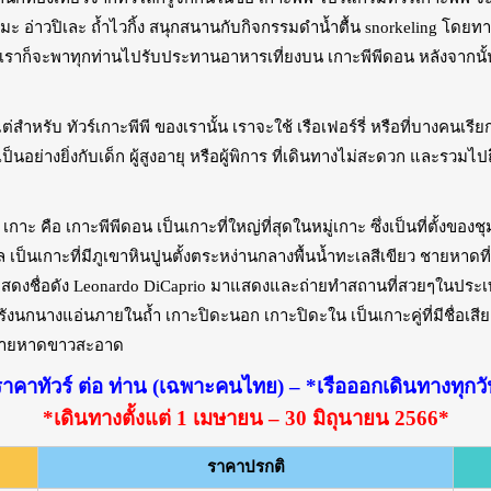
มะ อ่าวปิเละ ถ้ำไวกิ้ง สนุกสนานกับกิจกรรมดำน้ำตื้น snorkeling โดยทา
วเราก็จะพาทุกท่านไปรับประทานอาหารเที่ยงบน เกาะพีพีดอน หลังจากนั
ับ ทัวร์เกาะพีพี ของเรานั้น เราจะใช้ เรือเฟอร์รี่ หรือที่บางคนเรีย
ป็นอย่างยิ่งกับเด็ก ผู้สูงอายุ หรือผู้พิการ ที่เดินทางไม่สะดวก และรวมไปถ
คือ เกาะพีพีดอน เป็นเกาะที่ใหญ่ที่สุดในหมู่เกาะ ซึ่งเป็นที่ตั้งของ
ล เป็นเกาะที่มีภูเขาหินปูนตั้งตระหง่านกลางพื้นน้ำทะเลสีเขียว ชายหาด
แสดงชื่อดัง Leonardo DiCaprio มาแสดงและถ่ายทำสถานที่สวยๆในประเท
านรังนกนางแอ่นภายในถ้ำ เกาะปิดะนอก เกาะปิดะใน เป็นเกาะคู่ที่มีชื่อเส
ละชายหาดขาวสะอาด
าคาทัวร์ ต่อ ท่าน (เฉพาะคนไทย) – *เรือออกเดินทางทุกว
*เดินทางตั้งแต่ 1 เมษายน – 30 มิถุนายน 2566*
ราคาปรกติ