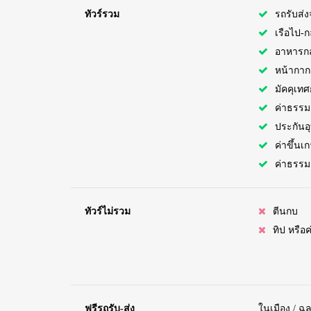
ทัวร์รวม
รถรับส่ง
เรือไป-ก
อาหารกล
หน้ากาก
มัคคุเทศ
ค่าธรร
ประกันอุบ
ค่าขึ้นเ
ค่าธรรม
ทัวร์ไม่รวม
ตีนกบ
ทิป หรือ
ฟรีรถรับ-ส่ง
ในเมือง / ฉล