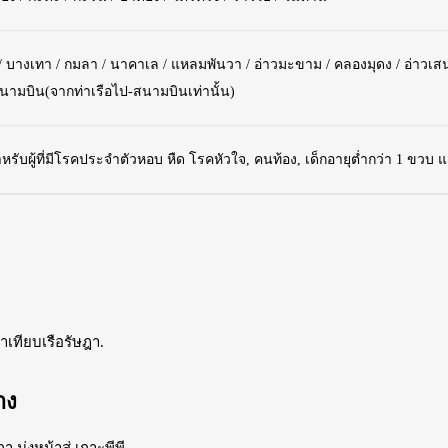
/ บางเทา / กมลา / นาคาเล / แหลมพันวา / อ่าวมะขาม / คลองมุดง / อ่าวเสน /
นามบิน(จากท่าเรือไป-สนามบินเท่านั้น)
ับผู้ที่มีโรคประจำตัวหอบ หืด โรคหัวใจ, คนท้อง, เด็กอายุต่ำกว่า 1 ขวบ และ
่าเทียบเรือรัษฎา.
าง