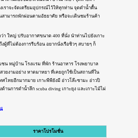
งเราจะจัดเตรียมอุปกรณ์ไว้ให้ทุกท่าน จุดดำน้ำตื้น
้นสามารถพักผ่อนตามอัธยาศัย หรือจะเดินชมร้านค้า
กว่า ใหญ่ ปรับอากาศขนาด 400 ที่นั่ง นำท่านไปยังเกาะ
ึงผู้ที่ไม่ต้องการรีบร้อน อยากนั่งเรือชิวๆ สบายๆ ก็
ชุมชน หมู่บ้าน โรงแรม ที่พัก ร้านอาหาร โรงพยาบาล
ที่สวยงามอย่าง หาดมาหยา ที่เคยถูกใช้เป็นสถานที่ใน
ศไทยอีกมากมาย เกาะพีพียังมี อ่าวโล๊ะซามะ อ่าวปิ
ียงด้านการดำน้ำลึก scuba diving เกาะยุง และเกาะไม้ไผ่
ัน
ราคาโปรโมชั่น