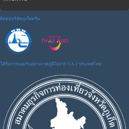
ติดต่อบริษัทภูเก็ตดรีม
ได้รับการยอมรับอย่างภาคภูมิใจจาก T.A.T ประเทศไทย