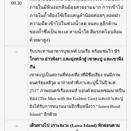
09.30
ภายในมีหินงอกหินย้อยสวยงามมาก การเข้าไป
ภายในถ้ำต้องใช้เรือแคนูลำน้อยค่อยๆ ลอดฝ่า
ความมืด เข้าไปในช่วงน้ำลด จนทะลุอีกด้าน
ของถ้ำซึ่งเป็น ทะเล สาบน้ำใส สีมรกตโอบล้อม
ด้วยผาสูง)
–
รับประทานอาหารบุฟเฟต์ บนเรือ พร้อมชมวิว
ป่า
โกงกาง อ่าวพังงา และมุ่งหน้าสู่ เขาตะปู และเขาพิง
กัน
เขาตะปูเป็นสถานที่ท่องเที่ยวที่มีชื่อเสียง จนมีภาพ
ยนตร์ฮอลลีวูด มาถ่ายทำที่เกาะตะปูนี้ ในปี พ.ศ.
2517 ภาพยนตร์เรื่องเจมส์ บอนด์ ตอนเพชฌฆาตปืน
ทอง (The Man with the Golden Gun) และเกาะตะปู
ยังได้รับการขนานนามอีกชื่อหนึ่งว่า “James Bond
Island” อีกด้วย
–
เดินทางไป เกาะละวะ (Lawa Island) พักผ่อนตาม