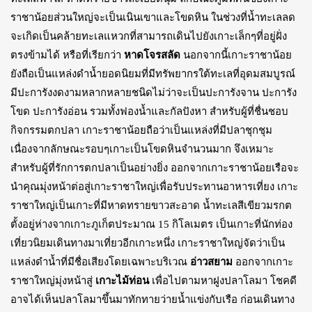
ราชาน้อยส่วนใหญ่จะเป็นเนินเขาและโขดหิน ในช่วงที่น้ำทะเลลด
จะเกิดเป็นคล้ายทะเลแหวกที่สามารถเดินไปยังเกาะเล็กๆที่อยู่ฝั่ง
ตรงข้ามได้ หรือที่เรียกว่า
หาดโจรสลัด
นอกจากนี้เกาะราชาน้อย
ยังถือเป็นแหล่งดำน้ำยอดนิยมที่มีทรัพยากรใต้ทะเลที่อุดมสมบูรณ์
มีปะการังงดงามหลากหลายชนิดไม่ว่าจะเป็นปะการังจาน ปะการัง
โขด ปะการังอ่อน รวมทั้งฟองน้ำและกัลปังหา สำหรับผู้ที่ชื่นชอบ
กิจกรรมตกปลา เกาะราชาน้อยถือว่าเป็นแหล่งที่มีปลาชุกชุม
เนื่องจากลักษณะรอบๆเกาะเป็นโขดหินจำนวนมาก จึงเหมาะ
สำหรับผู้ที่รักการตกปลาเป็นอย่างยิ่ง ออกจากเกาะราชาน้อยเรือจะ
นำคุณมุ่งหน้าต่อสู่เกาะราชาใหญ่เพื่อรับประทานอาหารเที่ยง เกาะ
ราชาใหญ่เป็นเกาะที่มีหาดทรายขาวสะอาด น้ำทะเลสีเขียวมรกต
ตั้งอยู่ห่างจากเกาะภูเก็ตประมาณ 15 กิโลเมตร เป็นเกาะที่นักท่อง
เที่ยวนิยมเดินทางมาเที่ยวอีกเกาะหนึ่ง เกาะราชาใหญ่จัดว่าเป็น
แหล่งดำน้ำที่มีชื่อเสียงโดยเฉพาะบริเวณ
อ่าวสยาม
ออกจากเกาะ
ราชาใหญ่มุ่งหน้าสู่
เกาะไม้ท่อน
เพื่อไปตามหาฝูงปลาโลมา โชคดี
อาจได้เห็นปลาโลมาขึ้นมาทักทายว่ายน้ำแข่งกับเรือ ก่อนเดินทาง