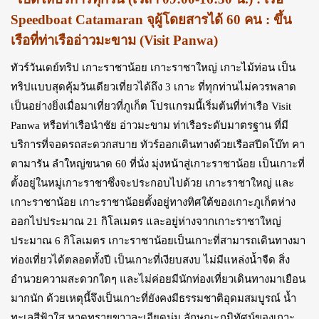
Speedboat Catamaran จุผู้โดยสารได้ 60 คน : ขึ้น
เรือที่ท่าเรืออ่าวมะขาม (Visit Panwa)
ทัวร์วันเดย์ทริป เกาะราชาน้อย เกาะราชาใหญ่ เกาะไม้ท่อน เป็น
ทริปแบบสุดคุ้มวันเดียวเที่ยวได้ถึง 3 เกาะ ที่ทุกท่านไม่ควรพลาด
เป็นอย่างยิ่งเมื่อมาเที่ยวที่ภูเก็ต โปรแกรมนี้เริ่มต้นที่ท่าเรือ Visit
Panwa หรือท่าเรือนำชัย อ่าวมะขาม ท่าเรือระดับมาตรฐาน ที่มี
บริการที่จอดรถสะดวกสบาย ทัวร์ออกเดินทางด้วยเรือสปีดโบ๊ท คา
ตามารัน ลำใหญ่ขนาด 60 ที่นั่ง มุ่งหน้าสู่เกาะราชาน้อย เป็นเกาะที่
ตั้งอยู่ในหมู่เกาะราชาซึ่งจะประกอบไปด้วย เกาะราชาใหญ่ และ
เกาะราชาน้อย เกาะราชาน้อยตั้งอยู่ทางทิศใต้ของเกาะภูเก็ตห่าง
ออกไปประมาณ 21 กิโลเมตร และอยู่ห่างจากเกาะราชาใหญ่
ประมาณ 6 กิโลเมตร เกาะราชาน้อยเป็นเกาะที่สามารถเดินทางมา
ท่องเที่ยวได้ตลอดทั้งปี เป็นเกาะที่เงียบสงบ ไม่มีแหล่งน้ำจืด สิ่ง
อำนวยความสะดวกใดๆ และไม่ค่อยมีนักท่องเที่ยวเดินทางมาเยือน
มากนัก ด้วยเหตุนี้จึงเป็นเกาะที่ยังคงมีธรรมชาติอุดมสมบูรณ์ น้ำ
ทะเลสีฟ้าใส หาดทรายขาวละเอียดนุ่ม ลักษณะภูมิทัศน์ของเกาะ