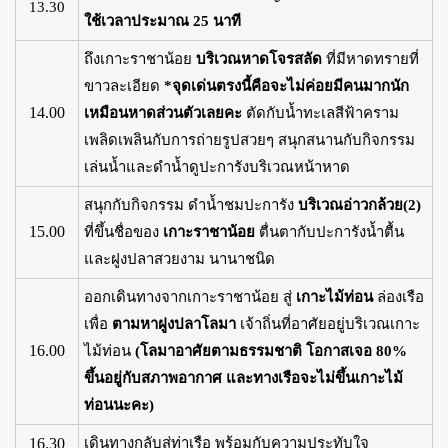
13.30
ใช้เวลาประมาณ 25 นาที
ถึงเกาะราชาน้อย
บริเวณหาดโจรสลัด
ที่มีหาดทรายที่
ขาวละเอียด
*จุดเด่นตรงนี้คือจะไม่ค่อยมีคนมากนัก
14.00
เหมือนหาดส่วนตัวเลยคะ
ตัดกับน้ำทะเลสีฟ้าคราม
เพลิดเพลินกับการถ่ายรูปสวยๆ สนุกสนานกับกิจกรรม
เล่นน้ำและดำน้ำดูปะการังบริเวณหน้าหาด
สนุกกับกิจกรรม ดำน้ำชมปะการัง
บริเวณอ่าวกล้วย(2)
15.00
ที่ขึ้นชื่อของ
เกาะราชาน้อย
ตื่นตากับปะการังน้ำตื้น
และฝูงปลาสวยงาม นานาชนิด
ออกเดินทางจากเกาะราชาน้อย สู่
เกาะไม้ท่อน
ล่องเรือ
เพื่อ
ตามหาฝูงปลาโลมา
เจ้าถิ่นที่อาศัยอยู่บริเวณเกาะ
16.00
ไม้ท่อน
(โลมาอาศัยตามธรรมชาติ โอกาสเจอ 80%
ขึ้นอยู่กับสภาพอากาศ และทางเรือจะไม่ขึ้นเกาะไม้
ท่อนนะคะ)
16.30
เดินทางกลับสู่ท่าเรือ พร้อมกับความประทับใจ