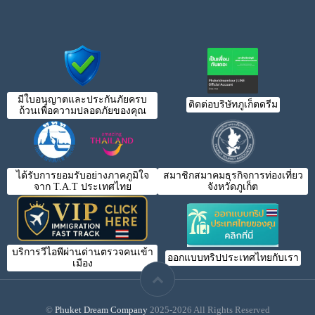
มีใบอนุญาตและประกันภัยครบ
ติดต่อบริษัทภูเก็ตดรีม
ถ้วนเพื่อความปลอดภัยของคุณ
ได้รับการยอมรับอย่างภาคภูมิใจ
สมาชิกสมาคมธุรกิจการท่องเที่ยว
จาก T.A.T ประเทศไทย
จังหวัดภูเก็ต
บริการวีไอพีผ่านด่านตรวจคนเข้า
ออกแบบทริปประเทศไทยกับเรา
เมือง
©
Phuket Dream Company
2025-2026 All Rights Reserved