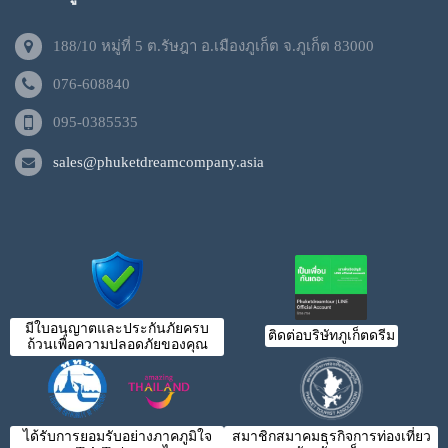
188/10 หมู่ที่ 5 ต.รัษฎา อ.เมืองภูเก็ต จ.ภูเก็ต 83000
076-608840
095-0385535
sales@phuketdreamcompany.asia
มีใบอนุญาตและประกันภัยครบ
ติดต่อบริษัทภูเก็ตดรีม
ถ้วนเพื่อความปลอดภัยของคุณ
ได้รับการยอมรับอย่างภาคภูมิใจ
สมาชิกสมาคมธุรกิจการท่องเที่ยว