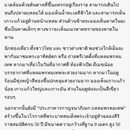
แวดล้อมด้วยต้นตาลที่ขึ้นแทรกอยู่เรียงราย สามารถเดินไป
จนถึงปลายแหลมได้ มองเห็นน้ำทะเลสีฟ้าใส และสามารถเห็น
เกาะแก้วอยู่ด้านหน้าแหลม ส่วนด้านซ้ายจะมองเห็นหาดในยะ
ซึ่งเป็นหาดเล็กๆ ทางขวาจะเห็นแนวหาดทรายของหาดใน
หาน
นักท่องเที่ยว ทั้งชาวไทย และ ชาวต่างชาติ พอช่วงใกล้เย็นจะ
พากันมาชมพระอาทิตย์ตก หรือ ถ่ายพรีเวดดิ้งที่แหลมพรหม
เทพ หากมาเที่ยวในวันที่อากาศดี ท้องฟ้าเปิด มีเมฆน้อย
บรรยากาศที่แหลมพรหมเทพจะสวยงามมาก หากมาในฤดู
ร้อนมีทุ่งหญ้าสีทองขึ้นปกคลุมสวยงามมาก มองเห็นเกาะแก้ว
น้อย เกาะแก้วใหญ่และเกาะมัน ส่วนในฤดูฝนจะเป็นสีเขียว
รอบๆ
นอกจากนั้นยังมี “ประภาคารกาญจนาภิเษก แหลมพรหมเทพ”
สร้างขึ้นในวโรกาสที่พระบาทสมเด็จพระเจ้าอยู่หัวฉลองสิริ
ราชสมบัติครบ 50 ปี มีขนาดความกว้างที่ฐาน 9 เมตร สูง 50