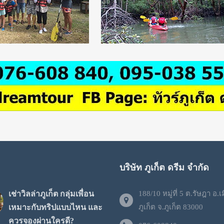
บริษัท ภูเก็ต ดรีม จำกัด
เช่าวิลล่าภูเก็ต กลุ่มเพื่อน
188/10 หมู่ที่ 5 ต.รัษฎา อ.เ
เหมาะกับทริปแบบไหน และ
ภูเก็ต จ.ภูเก็ต 83000
ควรจองผ่านใครดี?