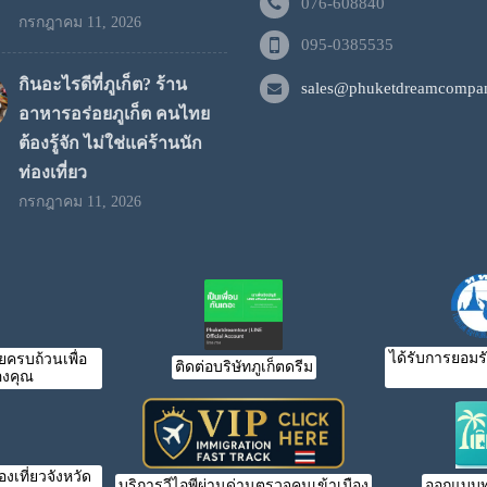
076-608840
กรกฎาคม 11, 2026
095-0385535
กินอะไรดีที่ภูเก็ต? ร้าน
sales@phuketdreamcompan
อาหารอร่อยภูเก็ต คนไทย
ต้องรู้จัก ไม่ใช่แค่ร้านนัก
ท่องเที่ยว
กรกฎาคม 11, 2026
ได้รับการยอมร
ครบถ้วนเพื่อ
ติดต่อบริษัทภูเก็ตดรีม
งคุณ
เที่ยวจังหวัด
บริการวีไอพีผ่านด่านตรวจคนเข้าเมือง
ออกแบบท