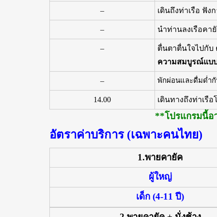
–
เดินถึงท่าเรือ ฟ
–
นำท่านลงเรือคายั
–
ตื่นตาตื่นใจไปกับ
ความสมบูรณ์แบบไว้
–
พักผ่อนและดื่มด่ำ
14.00
เดินทางถึงท่าเรื
**โปรแกรมนี้อา
อัตราค่าบริการ (เฉพาะคนไทย)
1.พายคายัค
ผู้ใหญ่
เด็ก (4-11 ปี)
2.พายคายัค + นั่งช้าง